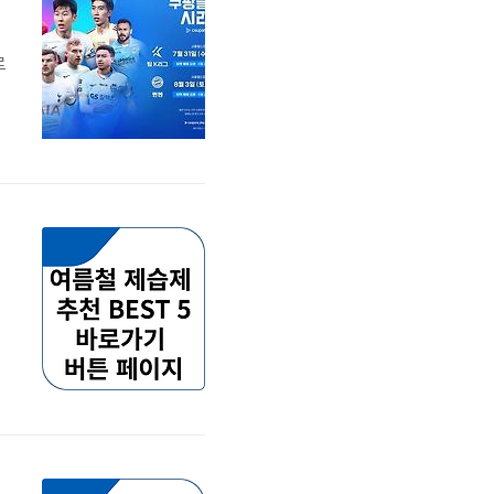
로
료
링