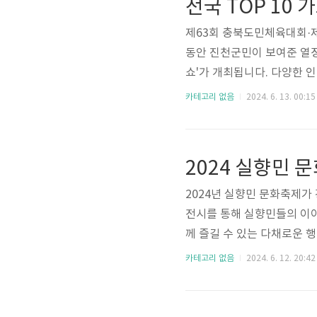
전국 TOP 10
제63회 충북도민체육대회·제
동안 진천군민이 보여준 열정
쇼'가 개최됩니다. 다양한 
합니다. 아래 링크 남겨 
카테고리 없음
2024. 6. 13. 00:15
가요소 다시보기 페이지 가기
가기
2024 실향민 
2024년 실향민 문화축제가
전시를 통해 실향민들의 이야
께 즐길 수 있는 다채로운 
위해 링크 남겨 드릴 테니 
카테고리 없음
2024. 6. 12. 20:42
향민 문화축제 프로그램 페이
이지 바로가기