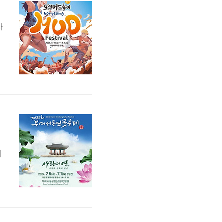
다
할
페
체
지