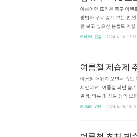
여름이면 뜨거운 축구 이벤트
방법과 무료 중계 보는 법 
만 보고 싶으신 분들도 계실
는데요. 단순히 축구 경기만
카테고리 없음
2024. 6. 18. 17:37
로 볼 수 있는 방법 알려 드
크 남겨 드릴 테니 참조해주
앱 바로가기 쿠팡 플레이 애
여름철 제습제 추
여름철 더위가 오면서 습도 
제인데요. 여름철 되면 습기로
발생, 의류 및 신발 등의 
셔서 상큼하고 깨끗한 여름 
카테고리 없음
2024. 6. 16. 19:15
습제 추천 BEST 5 바로가기 