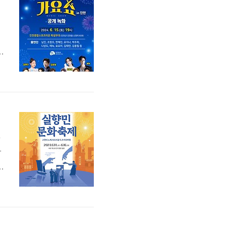
과
함
기
실