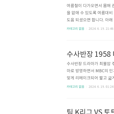
여름철이 다가오면서 몸매 관
을 없애 수 있도록 여름대비
도움 되셨으면 합니다. 아래
비 다이어트 식단 추천 바로
카테고리 없음
2024. 6. 19. 21:46
로가기 👆🏼오트밀 페이지 바
가기 👆🏼 과일 스무디 페이지
수사반장 1958
수사반장 드라마가 최불암 주
마로 방영하면서 MBC의 인
맞게 리메이크되어 짧고 굷게
들 위해 링크 남겨 드릴 테
카테고리 없음
2024. 6. 19. 01:24
반장을 한번 비교해서 보는 
다시보기 페이지 바로가기 
기 메이킹 필름 시청 페이