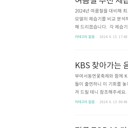
여름철 추천 제습
2024년 여름철을 대비해 
모델의 제습기를 비교 분석하
해 드리겠습니다. 각 제습기
게 찾을 수 있게 도움이 되
카테고리 없음
2024. 6. 15. 17:48
다. 여름철 추천 제습기 추천 
12L 바로가기 👆🏼 삼성전자
로가기 👆🏼 LG DQ202PPB
KBS 찾아가는
부여서동연꽃축제와 함께 K
들이 출연하니 이 기회를 놓
겨 드릴 테니 참조해주세요.
가기 김의영 최근 근황 페
카테고리 없음
2024. 6. 13. 00:46