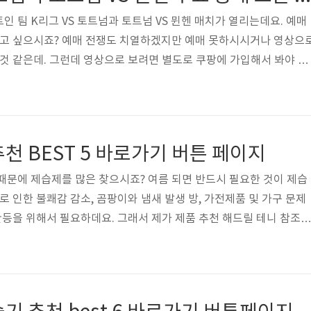
인 팀 K리그 VS 토트넘과 토트넘 VS 뮌헨 매치가 열리는데요. 예매
알고 싶으시죠? 예매 전쟁도 치열하겠지만 예매 못하시시거나 영상으
 것 같은데. 그런데 영상으로 보려면 별도로 쿠팡에 가입해서 봐야 하
 보려고 가입하기에는 돈이 아까운 것도 사실이고요. 그래서 제가 무
릴 테니 참고하셔서 경기 날짜에 무료 경기 즐기셨으면 합니다. 아래 
세요. 축구 중계 무료 중계 페이지 바로가기 쿠팡플레이 안드로이드
플 앱 바로가기 유로 2024 무료 시청 페이지 가기
천 BEST 5 바로가기 버튼 페이지
때문에 제습제를 많은 찾으시죠? 여름 되면 반드시 필요한 것이 제습
 인한 불쾌감 감소, 곰팡이와 냄새 발생 방, 가전제품 및 가구 문제
보관등을 위해서 필요하데요. 그래서 제가 제품 추천 해드릴 테니 참조하
나셨으면 합니다. 아래 링크 남겨 드릴 테니 참조해 주세요. 여름철 제
버튼 홈트너 나는 제습제 페이지 가기👆🏼 피죤 습기제로 👆🏼 홈플래
닛 참숯 천연 습기제거제 👆🏼 디어커스 아무틈 제습제 12p 👆🏼 생활공작소 제습제 스탠드형 👆🏼