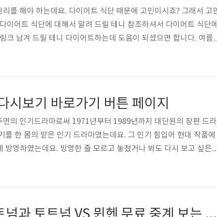
리를 해야 하는데요. 다이어트 식단 때문에 고민이시죠? 그래서 고
 다이어트 식단에 대해서 알려 드릴 테니 참조하셔서 다이어트 식단
 링크 남겨 드릴 테니 다이어트하는데 도움이 되셨으면 합니다. 여름
가기 버튼 페이지그릭 요거트 페이지 바로가기 👆🏼신선 과일 페이지 
로가기 👆🏼 닭가슴살 샐러드 페이지 바로가기 👆🏼 퀴노아 페이지 바로
 바로가기 👆🏼 채소 스프 페이지 바로가기 👆🏼
 다시보기 바로가기 버튼 페이지
연의 인기드라마로써 1971년부터 1989년까지 대단원의 장편 드라
기를 한 몸의 받은 인기 드라마였는데요. 그 인기 힘입어 현대 작품에
 방영하였는데요. 방영한 줄 모르고 놓쳤거나 봐도 다시 보고 싶은 
니 참조해 주세요. 원작까지 보실 수 있으니 옛날 수사반장과 최근 수사
것도 나쁘지 않다고 봅니다. MBC 다시 보기 페이지 바로가기 웨이
디즈니 플러스 다시보기 페이지 가기 수사반장 원작 시청 페이지 가
지 바로가기
팀 K리그 VS 토트넘과 토트넘 VS 뮌헨 무료 중계 보는 법과 예매 하는 법 바로가 버튼 페이지