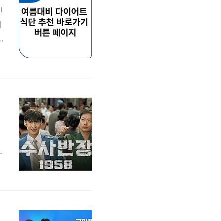
민
에
대
바
분
브