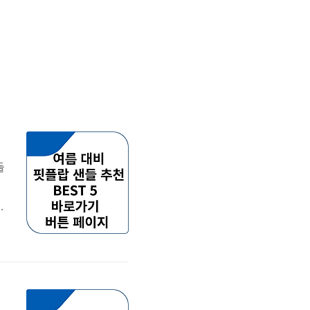
들
지
스
라