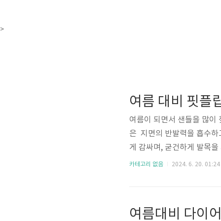
>
여름이 되면서 샌들을 많이 
은 지면의 반발력을 흡수하고
게 감싸며, 굳건하게 발목을
를 통해 원하시는 샌들 고르
카테고리 없음
2024. 6. 20. 01:24
한 번 해보셨으면 합니다. 여
슬라이드 샌들 페이지 바로가기
시에 샌들바로가기 버튼 페이지
여름대비 다이어
이지 바로가기 👆🏼 다이어..