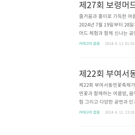
제27회 보령머
즐거움과 흥미로 가득한 여
2024년 7월 19일부터 
머드 체험과 함께 신나는 공
구, 가족, 연인과 함께 머
카테고리 없음
2024. 6. 12. 01:50
추억을 만들어 보셨으면 합니
다. 보령머드 축제 페이지 
이지 가기
제22회 부여서동연꽃축제가
연꽃과 함께하는 여름밤, 음
험 그리고 다양한 공연과 인
한 추억을 만들기에 좋은 행
카테고리 없음
2024. 6. 11. 23:18
함께 즐기셨으면 합니다 
바로가기 제22회 부여서동연