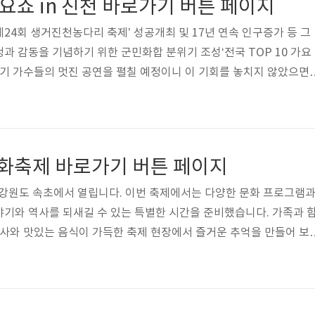
 가요쇼 in 진천 바로가기 버튼 페이지
24회 생거진천농다리 축제’ 성공개최 및 17년 연속 인구증가 등 그
과 감동을 기념하기 위한 군민화합 분위기 조성‘전국 TOP 10 가요
인기 가수들의 멋진 공연을 펼칠 예정이니 이 기회를 놓치지 않았으면
드릴 테니 참조해주세요. 충북도민체육대회 페이지 바로가기 전국탑10
 김태연 최근 근황 페이지 바로가기 나상도 최근 근황 페이지 바로
문화축제 바로가기 버튼 페이지
 강원도 속초에서 열립니다. 이번 축제에서는 다양한 문화 프로그램
기와 역사를 되새길 수 있는 특별한 시간을 준비했습니다. 가족과 
행사와 맛있는 음식이 가득한 축제 현장에서 즐거운 추억을 만들어 보
좋은 정보 얻어 가셨으면 합니다. 실향민 문화축제 페이지 바로가기 
지 가기 실향민 문화축제 이벤트 페이지 가기 홍진영 최근 근황 페