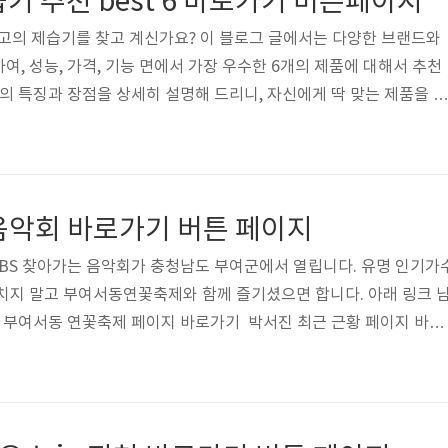
기 추천 best 6 바로가기 버튼페이지
최고의 제습기를 찾고 계신가요? 이 블로그 글에서는 다양한 브랜드와
여, 성능, 가격, 기능 면에서 가장 우수한 6개의 제품에 대해서 추천
의 특징과 장점을 상세히 설명해 드리니, 자신에게 딱 맞는 제품을 쉽
셨으면 하고 아래 링크 남겨 드릴 테니 참고하셔서 고르셨으면 합니
best 6 바로가기 버튼위니아 DHM-16L 바로가기 👆🏼위니아 DHM
 AY18BG7500GBD 바로가기 👆🏼 삼성 제습기 AY20H7010WQD 바
C 바로가기 👆🏼 LG DQ162PBBC 바로가기 👆🏼
 음악회 바로가기 버튼 페이지
BS 찾아가는 음악회가 충청남도 부여군에서 열립니다. 유명 인기가
치지 말고 부여서동연꽃축제와 함께 즐기셨으면 합니다. 아래 링크 
 부여서동 연꽃축제 페이지 바로가기 박서진 최근 근황 페이지 바로
이지 바로가기