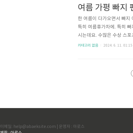
페이지 바로가기👆🏼김의영 최
여름 가평 빠지 
별사랑 최근 근황 페이지 바로가
한 여름이 다가오면서 빠지 
특히 여름휴가차에. 특히 빠지
시는데요. 수많은 수상 스포
여행에 대해서 5곳 추천 해
카테고리 없음
2024. 6. 11. 01:15
드릴 테니 페이지 가셔서 참
크가평 아토믹 워터파크 예약하기
가평 빠지 비버네 선착장 예약하
이메일: help@abaeksite.com | 운영자 : 아로스