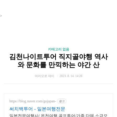
>
카테고리 없음
김천나이트투어 직지골야행 역사
와 문화를 만끽하는 야간 산
여러모로 재미
2023. 8. 14. 14:28
https://blog.naver.com/gojapan-
광고
써치백투어 - 일본여행전문
일본전문여행사/ 온천여행,골프투어/가족,단체,소규모