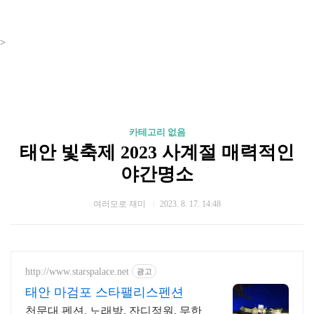
>
카테고리 없음
태안 빛축제 2023 사계절 매력적인
야간명소
여러모로 재미
2023. 8. 17. 14:48
http://www.starspalace.net
광고
태안 마검포 스타팰리스펜션
천문대 펜션. 노래방, 잔디정원, 무한