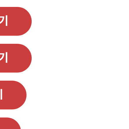
기
기
기