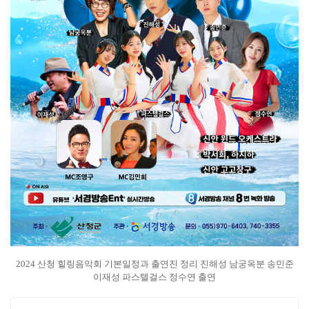
2024 산청 힐링음악회 기본일정과 출연진 정리 진해성 남궁옥분 송민준
이재성 파스텔걸스 정수연 출연