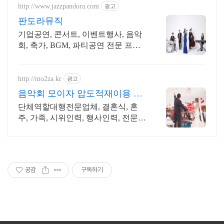
http://www.jazzpandora.com
광고
판도라뮤직
기업공연, 콘서트, 이벤트행사, 음악
회, 축가, BGM, 파티공연 전문 프로
모션
http://mo2za.kr
광고
음악회 모이자 압도적재이용 전
문적인 경력자들로 진행
단체역할대행전문업체, 결혼식, 혼
주, 가족, 시위인력, 행사인력, 전문적
인 연기 전문경력자들을 신속하고 정
확하게 배치, 단체역할대행은 모이자
를 기억해주세요.
공감
구독하기