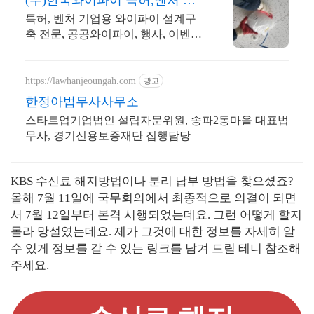
(주)한국와이파이 특허,벤처 관
급공사, 건설공사 가능
특허, 벤처 기업용 와이파이 설계구
축 전문, 공공와이파이, 행사, 이벤트,
IOT 나라장터 입찰 가능 기업, 성공
사업의 지름길 와이파이 프리존 구
축. 견적문의
https://lawhanjeoungah.com
광고
한정아법무사사무소
스타트업기업법인 설립자문위원, 송파2동마을 대표법
무사, 경기신용보증재단 집행담당
KBS 수신료 해지방법이나 분리 납부 방법을 찾으셨죠?
올해 7월 11일에 국무회의에서 최종적으로 의결이 되면
서 7월 12일부터 본격 시행되었는데요. 그런 어떻게 할지
몰라 망설였는데요. 제가 그것에 대한 정보를 자세히 알
수 있게 정보를 갈 수 있는 링크를 남겨 드릴 테니 참조해
주세요.