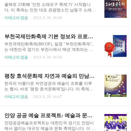
전..
가 나와 있으며 예약 방법도 있습니다. 광명 스피돔
올해로 23회째 '인천 소래포구 축제'가' 시작됩니
바비큐비어페스티벌 홈페이지 가기 광명 스피돔
다. 이 축제는 인천 대표 관광명소인 남동구 소래포
바비큐비어페스티벌 예약하러 가기 광명 스피돔
구 펼쳐지는 행사로 새우, 꽃게, 젓갈 등이 넘쳐나
카테고리 없음
2023. 8. 30. 18:09
바비큐비어페스티벌 기본 정보 기간 2023.08.26 - 2
며 연간 7백만여의 관광객이 즐겨 찾는 수도권 제
023.09.03 행사장소 광명스피돔 이용요금 무료 (사
일의 관광 명소입니다. 이번 축제는 지난 축제에 비
전예약석 별도 판매 운영 예정) ※기본가격 전체가
해 정채성을 확고히 하는 데 중점을 두고 다양한 콘
부천국제만화축제 기본 정보와 프로그램 소개
격 바비큐맥주패키지 100,000 원 맥주패키지 60,00
텐츠가 곳곳이 배치돼 관광객들의 흥미를 끌게 할
0 ..
예정입니다. 자세한 소식은 아래 홈페이지에 들어
부천국제만화축제(BICOF), 일명 "부천만화축제",
가셔서 확인하시면 됩니다. 소래포구 축제 홈페이
는 대한민국 경기도 부천시에서 매년 개최되는 국
지 가기 소래포구 축제 기본정보 기간 2023.09.15.
제적인 만화와 애니메이션을 주제로 한 대규모 축
카테고리 없음
2023. 8. 29. 16:56
(금) ~ 2023.09.17. (일) 시간 11:00 ~ 21:00 장소 소
제입니다. 이 축제는 만화와 애니메이션 팬들을 위
래포구 해오름광장 전통어시장 및 소래습지생태공
한 특별한 경험과 문화적 교류의 장으로 자리매김
원 요금 무료 소래포구 축제 행사 일정 올해는 축제
하고 있으며, 그 규모와 다양한 프로그램으로 인해
평창 효석문화제 자연과 예술의 만남 축제 소개 총정리
중심주제를 ‘소래바다’로 정하고, 다양한..
국내외에서 많은 관심을 받고 있습니다. 더 자세히
알고 싶으신 분들은 여기 아래 주소 링크 타고 오시
한국의 아름다운 자연경관과 예술이 조화를 이루
면 됩니다. 부천국제만화 축제 홈페이지 가기 부천
는 행사, 바로 '평창 효석문화제'입니다. 이 축제는
국제만화축제 기본 정보 개최지역 경기도 부천시
강원도 평창군에서 매년 열리며, 자연 속에서 예술
카테고리 없음
2023. 8. 28. 14:47
개최기간 2023. 9. 14. ~ 17. / 10:00~18:00 축제성격
과 문화를 즐기며 여유롭게 시간을 보낼 수 있는 기
문화예술 축제장소 한국만화박물관 일대 요금 유
회를 제공합니다. 효석문화제는 그 독특한 콘셉트
료(5,000원) 소요시간 기간내 자유 연령제한 전연
와 다채로운 프로그램으로 많은 사람들을 매료시
안양 공공 예술 프로젝트: 예술과 문화가 만나는 축제*
령 가능 주최/주관기관 (재)한국만화영상진흥원 문
키고 있습니다. 자세한 정보를 알고 싶으시면 아래
의 부..
홈페이지로 가시면 됩니다 평창 효석문화제 홈페
안양공공예술프로젝트는 대한민국 경기도 안양시
이지 가기 평창 효석문화제 기본 정보 기간 2023.0
에서 열리는 대규모 예술과 문화 축제입니다. 이 축