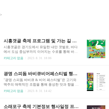
>
시흥갯골 축제 프로그램 및 가는 길 소개
시흥갯골은 경기도에서 유일한 내만 갯벌로, 바다
에서 도심 중심부까지 이어지는 수로를 통해 바닷
물이 들어오고 나가고 있어 멋진 풍경을 자랑합니
카테고리 없음
2023. 8. 31. 18:06
다. 여기서 생태계 체험을 포함한 다양한 프로그램,
체험놀이, 예술 공연들이 구성되어있어서 가족들
과 함께 즐기기가 좋은 곳입니다. 더 자세한 사항은
광명 스피돔 바비큐비어페스티벌 행사일정 출연진 예약 방법 등 총정리
아래 홈페이지에 있습니다. 시흥갯골 축제 홈페이
지 가기 시흥갯골 축제 기본 정보 기간 2023.09.22.
"광명 스피돔 바비큐 & 비어 페스티벌"은 고기와
(금) ~ 2023.09.24. (일) 시간 10:00 ~ 20:00 장소 시
맥주의 매력적인 조합을 통해 풍성한 맛과 향을 누
흥갯골생태공원 주최 시흥시 주관 시흥갯골축제추
릴 수 있는 특별한 축제입니다. 다양한 먹거리와 음
카테고리 없음
2023. 8. 31. 14:42
진위원회 요금 무료(일부체험프로그램 유료) 시흥
료, 라이브 음악 공연 등이 함께하는 이 행사에서
갯골 축제란 2006년부터 개최되었으며 지금까지도
가족, 친구, 연인과 함께 즐거운 시간을 보낼 수 있
매년 꾸준히 열리고 있습니다. 시골갯골 축제는 제
습니다. 이색적인 체험과 즐거움을 선사하는 이 행
소래포구 축제 기본정보 행사일정 프로그램 소개
목 그대로 자연 생태의 중요성을 포함하여 시흥 염
사를 놓치지 마세요. 아래 홈페이지에 자세한 정보