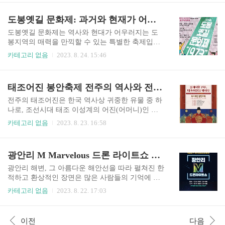
02. (토) ~ 2023.09.10. (일) 장소 무주등나무운동장
과 매콤한 맛을 축하하며 지역 사회와 관광객을 한
일원 요금 무료 무주 반딧불축제 오시는 길과 주차
자리에 모이게 하는 행사로, 매년 다양한 이벤트와
도봉옛길 문화제: 과거와 현재가 어우러지는 아름다운 시간
시설 안내도 무주 반딧불축제 프로그램 반딧불이
흥겨운 분위기로 참가자들을 매료시키고 있습니
신비탐사 2..
다. 아래 홈페이지에 가시면 자세하 내용이 있습니
도봉옛길 문화제는 역사와 현대가 어우러지는 도
다. 괴산 고추 축제 홈페이지 가기 괴산 고추 장터
봉지역의 매력을 만끽할 수 있는 특별한 축제입니
가기 괴산 고추축제 기본 정보 요금 : 무료 괴산 고
다. 이 축제는 매년 지역 주민과 방문객들에게 다채
카테고리 없음
2023. 8. 24. 15:46
추축제 축제의 역사와 의미 괴산 고추축제는 지역
로운 문화 경험과 추억을 선사하며, 과거의 흔적과
사람들의 열정과 노력으로 시작되었습니다. 이 지
현재의 활기를 함께 느낄 수 있는 기회를 제공합니
역은 기후와 토양 조건이 고추 재배에 적합하다는
다. 자세한 정보를 얻고 싶은 신 분은 아래 링크를
태조어진 봉안축제 전주의 역사와 전통이 어우러지는 축제
것을 알게 되면서 고추 생산이 활발해졌습니다. 이
달아 놓을 터이니 여기로 방문해주세요 도봉옛길
에 따라 지역 사람들은 그들의 농업..
문화제 도봉옛길 문화제 기본정보 요금 무료 축제
전주의 태조어진은 한국 역사상 귀중한 유물 중 하
소개와 역사 도봉옛길은 한국의 전통과 역사가 살
나로, 조선시대 태조 이성계의 어진(어머니)인 왕
아 숨 쉬는 곳으로, 오랜 세월 동안 사람들의 발길
비 효현왕후의 묘역입니다. 이곳은 전주의 역사와
카테고리 없음
2023. 8. 23. 16:58
을 이끌어 온 길입니다. 이곳은 고려 시대부터 조선
문화를 담고 있는 보물창고로써, 그 중심에서 열리
시대, 일제 강점기까지 다양한 시대의 역사와 문화
는 '태조어진 봉안축제'는 전통과 현대가 만나는 아
가 깃들어 있는 보물의 보고입니다. 도봉옛길 문화
름다운 행사입니다. 자세하고 더 많은 정보를 알고
광안리 M Marvelous 드론 라이트쇼 부산의 야간 하늘에 펼쳐지는 환상적인 빛의 퍼포먼스
제는 이러한 역사적인 배경을 기반으로 지역의 아
싶으시면 아래 링크로 된 홈페이지 방문해 주세요
름다움과 가치를 강조하며 시작되었습..
태조어진 봉안축제 홈페이지 가기 태조어진 봉안
광안리 해변, 그 아름다운 해안선을 따라 펼쳐진 한
축제 풍패지향 전주 태조어진을 뫼시다 기본정보 2
적하고 환상적인 장면은 많은 사람들의 기억에 특
023년 생생문화재 풍패지향 전주, 태조어진을 뫼시
별한 순간으로 남아있습니다. 하지만 최근, 이 해안
카테고리 없음
2023. 8. 22. 17:03
다 2023년 생생문화재 '풍패지향 전주, 태조어진을
가는 더욱 놀라운 행사로 더욱 빛나고 있습니다. 그
뫼시다'는 경기 전 태조어진 봉안을 주제로 경기 전
이름은 "광안리 M Marvelous 드론 라이트쇼"입니
내 다양한 문화유산의 역사적 의미와 가치를 전주
다. 이 작품은 드론과 조명 기술의 매혹적인 조화로
이전
다음
의 인적·물적 자원과 결합하여 축제, 공연, 체험 프