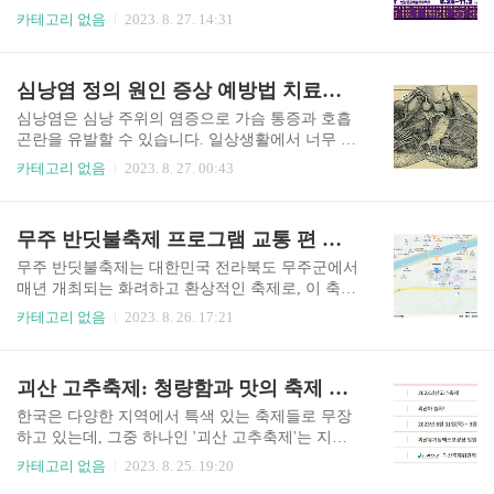
9.08. (금) ~ 2023.09.17. (일) 시간 10:00 ~ 18:00 장
제는 지역 주민들과 예술가들을 연결하고 참여를
카테고리 없음
2023. 8. 27. 14:31
소 효석문화마을 일원 주최 (사)이효석문학선양회
촉진하여 예술과 문화의 가치를 홍보하며 도시의
요금 포토존(2000원), 깡통열차(5000원), 체험북(50
활기를 높이는 것을 목표로 한다고 합니다. 자세한
00원) *체험북구입시 포토존, 이효석문학관, 달빛
정보를 알고 싶은 신분은 아래 홈페이지로 방문해
심낭염 정의 원인 증상 예방법 치료법 음식 총정리
언덕 무료입장 평창 효석문화제 찾아..
주세요 안양공공 예술 프로젝트 홈페이지 가기 안
양 공공 예술 프로젝트 기본 사항 명칭 제7회 안양
심낭염은 심낭 주위의 염증으로 가슴 통증과 호흡
공공예술프로젝트(7th Anyang Public Art Project)
곤란을 유발할 수 있습니다. 일상생활에서 너무 많
주제 7 구역 - 당신의 상상공간(ZONE 7 - Your Ima
은 스트레스와 체중 부담, 부적절한 자세로 인해 심
카테고리 없음
2023. 8. 27. 00:43
ginary Space) APAP7의 주제는 ‘7 구역 - 당신의 상
낭에 염증이 생길 수 있습니다 이런 이유로 심낭염
상공간(ZONE 7 - Your Imaginary Space)’이다. 상상
에 대해 조금이라 정보를 드리고자 심낭염에 대해
은 “과거의 경험으로 얻어진 심상(心像)을 새로운
정의 원인 증상 예방법 치료 음식등에 대해서 종합
무주 반딧불축제 프로그램 교통 편 프로그램 등 총 정리
형태..
적으로 다루어 보겠습니다. 심남영 정의 심낭염은
심장 주위의 막인 심낭(pericardium)이 염증을 일으
무주 반딧불축제는 대한민국 전라북도 무주군에서
키는 상태를 나타냅니다. 심낭은 심장을 둘러싸고
매년 개최되는 화려하고 환상적인 축제로, 이 축제
있는 얇은 막으로, 심장을 보호하고 안정시키는 역
를 통해 자연과 문화가 조화롭게 어우러지는 아름
카테고리 없음
2023. 8. 26. 17:21
할을 합니다. 하지만 여러 가지 이유로 인해 심낭
다운 장면을 즐길 수 있습니다. 이 축제는 지역 주
주위에 염증이 발생하면 심낭염이라고 합니다. 심
민과 방문객 모두에게 잊지 못할 경험을 선사하는
낭염은 급성 심낭염과 만성 심낭염으로 나뉩니다.
특별한 행사로, 다양한 이벤트와 볼거리로 가득한
괴산 고추축제: 청량함과 맛의 축제 장민호 정미애 출연
급성 심낭염: 갑자기 발생하며, 바이러스 감염, 세
흥미로운 시간을 제공합니다. 이제 저와 함께 무주
균 감염, 기생충 감염..
반딧불축제의 매력적인 특징과 내용을 살펴보겠습
한국은 다양한 지역에서 특색 있는 축제들로 무장
니다. 자세한 정보를 알고 싶으 신 분은 아래 홈페
하고 있는데, 그중 하나인 '괴산 고추축제'는 지역
이지에 방문 하시면 됩니다. 무주 반딧불축제 홈페
특산물을 기념하며 열리는 대표적인 축제 중 하나
카테고리 없음
2023. 8. 25. 19:20
이지 가기 무주 반딧불축제 기본정보 기간 2023.09.
로 꼽힙니다. 괴산 고추축제는 고추의 풍부한 수확