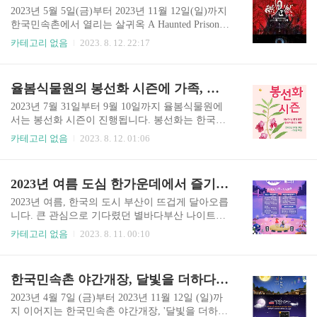
이 관객..
쳐진 축제: 다양한 프로그램과 예술가들의 만남 20
2023년 5월 5일(금)부터 2023년 11월 12일(일)까지
23년에도 가을의 무대가 찾아왔습니다. 4월 19일부
한국민속촌에서 열리는 살귀옥 A Haunted Prison
터 11월 29일까지, 전 국민이 손꼽아 기다리는 문화
이벤트는 전통과 현대 공포가 어우러진 특별한 체
카테고리 없음
2023. 8. 12. 22:17
축제인 '문화가 흐르는 예술마당'이 다시 돌아왔습
험이다. 유령사건을 기반으로 한 체험 활동을 통해
니다. 이 창작의 제단에서는 다양한 예술 행사들이
일상에서 벗어난 새로운 경험을 제공합니다. 아래
개최되어 참가자들에게 감동을 선사합니다. 그 어
홈페이지에 들어가면 더 자세한 정보가 있습니다.
율봄식물원의 봉선화 시즌에 가족, 연인, 친구와 함께 즐기는 방법
느 때보다 화려한 프로그램으로 진행되는 이번 축
정보를 얻고 방문하시면 더 재미있을 듯합니다. 한
제에서 날로 발전하고 ..
국민속촌 살귀옥 홈페이지 이벤트 구간 및 체험 이
2023년 7월 31일부터 9월 10일까지 율봄식물원에
벤트 구간은 미궁, 특수 광장, A Haunted Prison 퍼
서는 봉선화 시즌이 진행됩니다. 봉선화는 한국의
레이드, 공포의 숲 등으로 나눠져 있어 다양한 공포
대표적인 가을 꽃 중 하나로, 이번 봉선화 시즌에서
카테고리 없음
2023. 8. 12. 01:06
체험을 즐길 수 있습니다 그중에서도 특수 광장에
는 다양한 행사와 체험이 진행됩니다. 방문객들의
서는 클래식 호러무비와 옛날의 괴담을 소재로 한
즐거운 추억을 만들어 줄 예정입니다. 아래 홈페이
극장곡, 음산한 복수극 등을 감상할 수 있습니다.
지로가서 더 많은 정보를 얻어가시고 즐겨 주셨으
2023년 여름 도심 한가운데에서 즐기는 별바다 부산 나이트 페스타
참가자들의 특별한 경험 사진존, 공포 ..
면 좋겠습니다. 율봄식물원 봉선화 시즌 홈페이지
율봄식물원에서 봉선화 시즌 즐기기 이번 율봄식
2023년 여름, 한국의 도시 부산이 뜨겁게 달아오릅
물원의 봉선화 시즌에서는 다양한 봉선화 관련 체
니다. 큰 관심으로 기다렸던 별바다부산 나이트페
험과 전시가 준비되어 있습니다. 봉선화 기간 동안
스타가 2023년 7월 1일부터 10월 29일까지 이루어
카테고리 없음
2023. 8. 11. 00:10
가족과 함께 떠나기에 좋은 산책, 청정기와 바베큐
진다는 소식이 전해져 화제가 되었습니다. 야간 행
장 등 다양한 이용시설도 마련되어 있습니다. 또한,
사 사상 최대 규모로 치러지는 이번 나이트페스타
여러분이 전통적인 꽃구경 이외에도 즐길 수 있는
는 축제와 이벤트, 공연과 문화는 물론 다양한 먹거
한국민속촌 야간개장, 달빛을 더하다: 잊지 못할 추억을 만드세요
새로운 체험이도 준비되어 있습니다. 참여형 체험:
리와 생동감 넘치는 부산의 묘미를 느낄 수 있는 젊
야외에 준비된 본격적인 자연과..
음의 기지가 될 것입니다. 더 자세한 소식과 정보를
2023년 4월 7일 (금)부터 2023년 11월 12일 (일)까
알고 싶으신 분들은 아래 홈페이지로 가셔서 정보
지 이어지는 한국민속촌 야간개장, '달빛을 더하