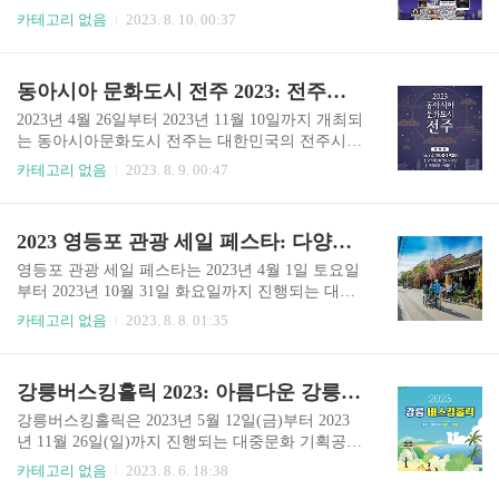
얻으시면 됩니다. 행사 날짜도 얼마 안 남았으니 서
다'에서는 밤늦게까지 문을 열어 관람객들에게 고
카테고리 없음
2023. 8. 10. 00:37
두리 시길 바랍니다. 별바다 부산 나이트 페스타 홈
즈넉한 한 가락 달빛이 스며든 새로운 야간 체험을
페이지 메인 행사장과 다채로운 행사들 별바다부
선사합니다. 이 기간 동안 다양한 프로그램과 체험
산 나이트페스타의 메인 행사장은 도심의 볼거리
을 준비하여 가족, 친구, 연인들과 함께 즐기며 잊
동아시아 문화도시 전주 2023: 전주의 문화와 전통을 빛내는 다채로운 행사들
와 맛거리로 유명한 화려한 이색 거리들로 구성되
지 못할 추억을 만들 수 있는 기회를 제공합니다.
어 있습니다. 광안리 해수욕..
아래 홈페이지에서 더 자세한 정보를 얻어 가세요.
2023년 4월 26일부터 2023년 11월 10일까지 개최되
한국민속촌 야간개장, 달빛을 더하다 홈페이지 전
는 동아시아문화도시 전주는 대한민국의 전주시에
통무용 공연과 달빛 음악회 한국민속촌의 대표적
서 열리는 다양한 문화 행사로 이루어진 특별한 이
카테고리 없음
2023. 8. 9. 00:47
인 프로그램인 전통무용 공연은 달빛 아래 정열적
벤트입니다. 전주시는 대한민국 전라북도에 위치
인 무용과 놀라운 무술 기술을 선보입니다. 배급으
한 역사적이고 전통적인 도시로, 한옥마을, 전통음
로 진행되는 무용 공연은 관람객들에게 밤의 유려
식, 아름다운 자연 풍경, 건축물 등 다양한 관광 명
2023 영등포 관광 세일 페스타: 다양한 활동을 통한 지역 경제 활성화 및 문화 교류
한 몸짓과 대지 향기를 가득 머금은 공기가 선사하
소로 유명합니다. 동아시아문화도시 전주 프로젝
는 특별한 감동을 전해 줄..
트는 전주의 아름다움과 전통을 살려 동아시아 국
영등포 관광 세일 페스타는 2023년 4월 1일 토요일
가들과의 문화 교류를 촉진하는 데 큰 역할을 합니
부터 2023년 10월 31일 화요일까지 진행되는 대규
다. 더 많은 정보를 찾으려고 하시는 분은 여기 밑
모 행사입니다. 이 페스타는 방문객들에게 영등포
카테고리 없음
2023. 8. 8. 01:35
에 홈페이지, 카카오톡 채널, 인스타그램로 가셔서
지역의 다양한 매력을 선보이며, 지역의 상공업체
더 많은 정보를 얻으셨으면 좋겠습니다. 얼마 남지
와 관광객들 간의 거래 신장과 경제 활성화를 목적
않았으니 서둘러 주셨으면 합니다. 동아시아 문화
으로 기획된 행사입니다. 아래 홈페이지 접속하면
강릉버스킹홀릭 2023: 아름다운 강릉에서 즐기는 대중문화 축제
도시 전주 홈페이지 동아시아 문화도시 전주 인스
더 자세하고 많은 정보를 얻은 실 수 있습니다. 영
타그램 동아시아 문화도시 전주 ..
등포 관광 세일 페스타 홈페이지 할인 행사로 새로
강릉버스킹홀릭은 2023년 5월 12일(금)부터 2023
운 쇼핑 경험 제공 첫째, 이 행사는 영등포 및 인근
년 11월 26일(일)까지 진행되는 대중문화 기획공연
지역의 상점들과 협력하여 다양한 항목의 할인 행
으로, 강릉시에서 주최하며 다양한 지역 아티스트
카테고리 없음
2023. 8. 6. 18:38
사를 진행합니다. 대형 몰, 전문점, 도매 시장, 전통
들이 참여해 크고 작은 공연이 벌어지는 이색적인