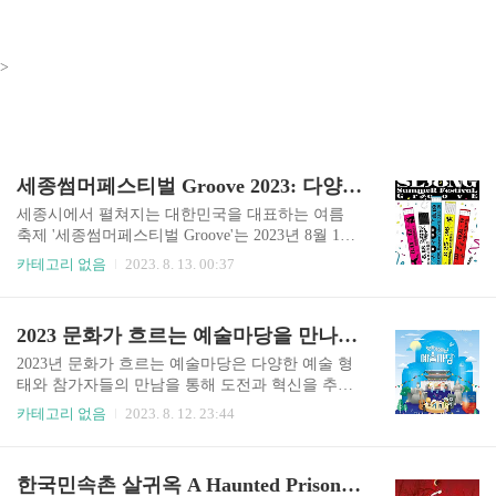
>
세종썸머페스티벌 Groove 2023: 다양한 문화 이벤트로 즐기는 여름 축제
세종시에서 펼쳐지는 대한민국을 대표하는 여름
축제 '세종썸머페스티벌 Groove'는 2023년 8월 11
일부터 9월 9일까지 진행됩니다. 이 기간 동안 세종
카테고리 없음
2023. 8. 13. 00:37
시 전역의 다양한 장소에서 문화 예술 공연, 전시회
및 체험 행사가 펼쳐집니다. 고품격 문화예술을 선
보이는 음악, 미술, 그리고 체험 부문이 각기 다른
2023 문화가 흐르는 예술마당을 만나다 - 예술과 문화의 감동의 순간을 함께 체험하다
면모를 보여 주면서, 이로 인해 참여자들의 만족도
가 매우 높습니다. 기간이 그리 길지 않으니 정보를
2023년 문화가 흐르는 예술마당은 다양한 예술 형
아래 홈페이지 링크에서 확인하시고 방문 하셨으
태와 참가자들의 만남을 통해 도전과 혁신을 추구
면 합니다. 세종썸머페스티벌 Groove 2023 홈페이
하는 감동의 순간을 선사하며, 환경 친화적인 문화
카테고리 없음
2023. 8. 12. 23:44
지 각 부문 소개 음악 부문: 음악 행사에서는 대중
행사로 발전하여 한 걸음 더 나아가는 예술계의 성
음악, 전통 음악, 클래식, 재즈 등 다양한 음악 장르
장과 국제적 인지도를 제고합니다.. 더 많은 정보를
의 공연이 차례로 선보입니다. 세종시립교향악단
얻고 싶으면 아래 홈페이지 방문하시면 됩니다. 문
한국민속촌 살귀옥 A Haunted Prison 이벤트: 전통과 현대 공포의 완벽한 결합
과 세종시립무용단의 협연 등 다양한 형태의 공연
화가 흐르는 예술마당 홈페이지 예술의 향연이 펼