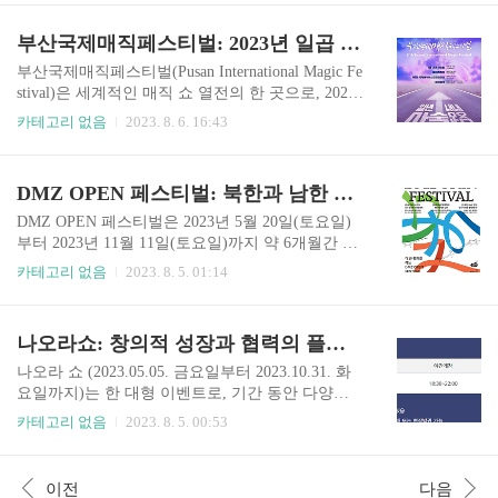
시장 등 다양한 형태의 점포들이 참여하여 고객들
축제입니다. 본 행사는 강릉의 역동적인 문화생활
에게 새로운 쇼핑 경험을 선사합니다. 특히, 관광객
과 아름다운 자연과의 조화를 이루면서 시민들과
부산국제매직페스티벌: 2023년 일곱 달간의 매직 쇼 열전
들에게는 한국의 전통문화와 현대 문화가 공존하
관광객들에게 인기를 얻고 있는 예술다원 행사입
는 곳에서의 쇼핑을 ..
니다. 이번 글에서는 강릉버스킹홀릭의 개요, 행사
부산국제매직페스티벌(Pusan International Magic Fe
구성, 참여 방법 등에 대해 알아보겠습니다. 아래에
stival)은 세계적인 매직 쇼 열전의 한 곳으로, 2023
버스킹에 대한 정보가 있습니다. 아래서 정보를 확
년도에는 4월 15일부터 10월 29일까지 일곱 달간
카테고리 없음
2023. 8. 6. 16:43
인하셨으면 좋겠습니다. 강릉버스킹홀릭 SNS 1.
열리고 있습니다. 매년 이전 축제보다 더욱 많은 인
강릉버스킹홀릭 개요 강릉버스킹홀릭은 강릉시에
기를 끌고 있어서 이제는 국내외에서 명성이 자자
서 주관해 매년 열리는 대중문화 공연으로, 강릉의
하게 되어 세계 4대 매직 페스티벌 중 하나로 꼽히
DMZ OPEN 페스티벌: 북한과 남한 사이의 평화와 화합을 위한 대형 문화 축제
거리를 무대 삼아 다채롭고 다양한 예술 공연을 선
고 있습니다. 자세한 정보는 아래 홈페이지 방문 하
보이고 있습니다. 이 행사는 인..
시면 됩니다. 다양한 프로그램들이 있어서 정보를
DMZ OPEN 페스티벌은 2023년 5월 20일(토요일)
얻는데 도움이 많이 됩니다. 부산국제매직페스티
부터 2023년 11월 11일(토요일)까지 약 6개월간 진
벌 홈페이지 부산국제매직페스티벌 인스타그램 부
행되는 대단위 문화축제입니다. 이 페스티벌은 한
카테고리 없음
2023. 8. 5. 01:14
산국제매직페스티벌 블로그 다양한 매직쇼와 이벤
반도를 통일의 상징으로 여기며, 북한과 남한 간의
트 부산국제매직페스티벌은 첫 시작인 2000년부터
평화와 화합을 대표하는 한국 최대 규모의 사건이
매년 다양한 프로그램과 쇼를 선보인 바 있으며, 이
될 것으로 전망됩니다. DMZ(비무장 지대)는 북한
나오라쇼: 창의적 성장과 협력의 플랫폼
번에도 다양한 매직쇼, 체험행사, 전시회, 공연 ..
과 남한 사이의 군사분계선을 따라 놓인 지역으로,
국제적인 관심을 받고 있습니다. 더 자세한 정보 얻
나오라 쇼 (2023.05.05. 금요일부터 2023.10.31. 화
고 싶으면 아래 인스타그램을 방문해 주세요. DMZ
요일까지)는 한 대형 이벤트로, 기간 동안 다양한
OPEN 페스티벌 인스타그램 문화 체험과 평화 메
활동들이 일어납니다. 참가자들에게 만남과 배움
카테고리 없음
2023. 8. 5. 00:53
시지를 전달하는 다양한 프로그램 DMZ OPEN 페
의 범위를 확장하여 다양한 분야에 열린 마음으로
스티벌은 국내외 관객들에게 가치 있는 문화체험
참여할 수 있는 기회를 제공합니다. 이 기간 동안
을 선사하고, 한반도와 국제 갈등 해결을 위한 평화
참가자들은 서로의 경험, 전문 지식, 역량을 나누
이전
다음
적인 메시지를 전달하고자 기획되었습니다. 이벤